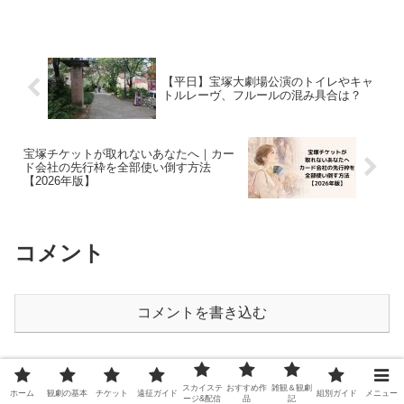
【平日】宝塚大劇場公演のトイレやキャ
トルレーヴ、フルールの混み具合は？
宝塚チケットが取れないあなたへ｜カー
ド会社の先行枠を全部使い倒す方法
【2026年版】
コメント
コメントを書き込む
ホーム
遠征ガイド
スカイステ
おすすめ作
雑観＆観劇
ホーム
観劇の基本
チケット
遠征ガイド
組別ガイド
メニュー
ージ&配信
品
記