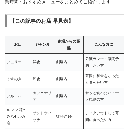
業時間・おすすめメニューをまとめてご紹介します。
【この記事のお店 早見表】
劇場からの距
お店
ジャンル
こんな方に
離
公演ランチ・幕間予
フェリエ
洋食
劇場内
約したい方
幕間に和食をゆった
くすのき
和食
劇場内
り食べたい方
カフェテリ
サッと食べたい・一
フルール
劇場内
ア
人観劇の方
ルマン 花の
サンドウィ
テイクアウトして幕
みちセルカ
徒歩約1分
ッチ
間に食べたい方
店