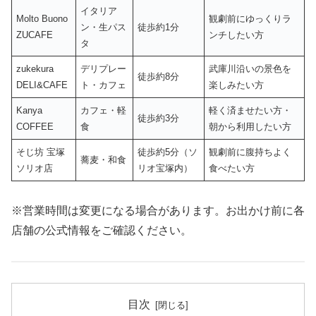
イタリア
Molto Buono
観劇前にゆっくりラ
ン・生パス
徒歩約1分
ZUCAFE
ンチしたい方
タ
zukekura
デリプレー
武庫川沿いの景色を
徒歩約8分
DELI&CAFE
ト・カフェ
楽しみたい方
Kanya
カフェ・軽
軽く済ませたい方・
徒歩約3分
COFFEE
食
朝から利用したい方
そじ坊 宝塚
徒歩約5分（ソ
観劇前に腹持ちよく
蕎麦・和食
ソリオ店
リオ宝塚内）
食べたい方
※営業時間は変更になる場合があります。お出かけ前に各
店舗の公式情報をご確認ください。
目次