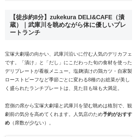
【徒歩約8分】zukekura DELI&CAFE（漬
蔵）｜武庫川を眺めながら体に優しいプレ
ートランチ
宝塚大劇場の向かい、武庫川沿いに佇む人気のデリカフェ
です。「漬け」と「だし」にこだわった旬の食材を使った
デリプレートが看板メニュー。塩麹漬けの鶏カツ・自家製
ローストビーフなど季節ごとに変わる8種のお総菜が美し
く盛られたランチプレートは、見た目も味も大満足。
窓側の席から宝塚大劇場と武庫川を望む眺めは格別で、観
劇前の気分を高めてくれます。人気店のため
予約がおすす
め
（席数が少ない）。