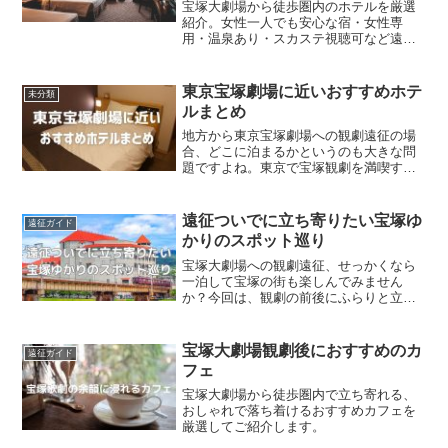
宝塚大劇場から徒歩圏内のホテルを厳選
紹介。女性一人でも安心な宿・女性専
用・温泉あり・スカステ視聴可など遠征
ファン向けに比較しました。宝塚ホテ
ル・ワシントンホテル・レディージェン
ヌほか全8軒掲載。
東京宝塚劇場に近いおすすめホテ
未分類
ルまとめ
地方から東京宝塚劇場への観劇遠征の場
合、どこに泊まるかというのも大きな問
題ですよね。東京で宝塚観劇を満喫する
なら、東京宝塚劇場から近く、宝塚スカ
イステージ（略「スカステ」）が見られ
るホテルに泊まれたら最高です。ファン
遠征ついでに立ち寄りたい宝塚ゆ
遠征ガイド
ならではの充実した宿泊体...
かりのスポット巡り
宝塚大劇場への観劇遠征、せっかくなら
一泊して宝塚の街も楽しんでみません
か？今回は、観劇の前後にふらりと立ち
寄れる「手塚治虫記念館」を中心に、宝
塚ゆかりのスポットをご紹介します。フ
ァン心をくすぐる街歩きで、遠征の思い
宝塚大劇場観劇後におすすめのカ
遠征ガイド
出がもっと深まりますよ。宝...
フェ
宝塚大劇場から徒歩圏内で立ち寄れる、
おしゃれで落ち着けるおすすめカフェを
厳選してご紹介します。