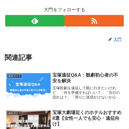
大門をフォローする
大門
関連記事
宝塚遠征Q&A：観劇初心者の不
遠征ガイド
安を解決
宝塚歌劇を遠征して観に行きたいけれ
ど、「何を準備すればいい？」「当日の
流れは？」「周りに迷惑かけないか心
配…」と不安を感じている方も多いので
はないでしょうか？観劇初心者さんが疑
問に思うことにわかりやすくお答えしま
宝塚大劇場近くのホテルおすすめ
遠征ガイド
す。Q. チケットってどうや...
8選【女性一人でも安心・遠征向
け】