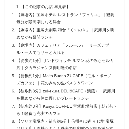
【この記事のお店 早見表】
【劇場内】宝塚ホテル レストラン「フェリエ」｜観劇
気分が最高潮になる洋食
【劇場内】宝塚大劇場 和食「くすのき」｜武庫川を眺
めながら幕間ランチ
【劇場内】カフェテリア「フルール」｜リーズナブ
ル・一人でもサッと入れる
【徒歩約1分】サンドウィッチ ルマン 花のみちセルカ
店｜タカラジェンヌ御用達の名店
【徒歩約1分】Molto Buono ZUCAFE（モルトボーノ
ズカフェ）｜花のみちの生パスタ＆ワイン
【徒歩約8分】zukekura DELI&CAFE（漬蔵）｜武庫川
を眺めながら体に優しいプレートランチ
【徒歩約3分】Kanya COFFEE 宝塚劇場前店｜朝7時か
ら！軽食も充実のカフェ
【ソリオ宝塚内・徒歩約5分】信州そば処 そじ坊 宝塚
ソリオ店｜腹持ちよく！蕎麦で観劇前のお腹を満たす