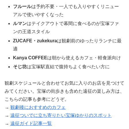
フルール
は予約不要・一人でも入りやすくリニュー
アルで使いやすくなった
ルマン
はテイクアウトで幕間に食べるのが宝塚ファ
ンの王道スタイル
ZUCAFE・zukekura
は観劇前のゆったりランチに最
適
Kanya COFFEE
は朝から使えるカフェ・軽食派向け
そじ坊
は宝塚駅直結で腹持ちよく食べたい方に
観劇スケジュールと合わせてお気に入りのお店を見つけて
みてください。宝塚の街歩きも含めた遠征の楽しみ方は、
こちらの記事も参考にどうぞ。
→
観劇後におすすめのカフェ
→
遠征ついでに立ち寄りたい宝塚ゆかりのスポット
→
遠征ガイド記事一覧