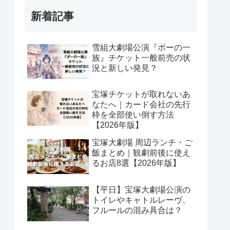
新着記事
雪組大劇場公演『ポーの一
族』チケット一般前売の状
況と新しい発見？
宝塚チケットが取れないあ
なたへ｜カード会社の先行
枠を全部使い倒す方法
【2026年版】
宝塚大劇場 周辺ランチ・ご
飯まとめ｜観劇前後に使え
るお店8選【2026年版】
【平日】宝塚大劇場公演の
トイレやキャトルレーヴ、
フルールの混み具合は？