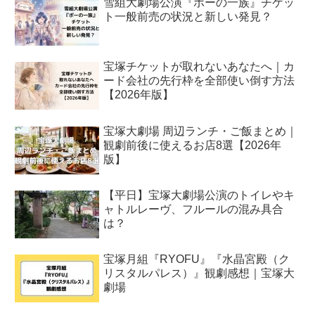
雪組大劇場公演『ポーの一族』チケッ
ト一般前売の状況と新しい発見？
宝塚チケットが取れないあなたへ｜カ
ード会社の先行枠を全部使い倒す方法
【2026年版】
宝塚大劇場 周辺ランチ・ご飯まとめ｜
観劇前後に使えるお店8選【2026年
版】
【平日】宝塚大劇場公演のトイレやキ
ャトルレーヴ、フルールの混み具合
は？
宝塚月組『RYOFU』『水晶宮殿（ク
リスタルパレス）』観劇感想｜宝塚大
劇場