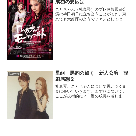
成功の要因は
ことちゃん（礼真琴）のプレお披露目公
演の梅田初日に立ち会うことができ、東
京でも大好評のようでファンとしてはと
ても嬉しいです。まだ東京公演開催中で
すが僕は東京は見れないので今回の公演
の成功の要因を考えたいと思います。演
目発表のときは「やった、...
星組 黒豹の如く 新人公演 観
宝塚一般
劇感想２
礼真琴、ことちゃんについて思いつくま
まに書いていきます。まず歌について。
ここが技術的に？一番の成長を感じまし
た。もともと声量、音程その他文句あり
ませんが、感情表現がさらによくなった
と思います。そして単に感情を表現でき
るようになったということ...