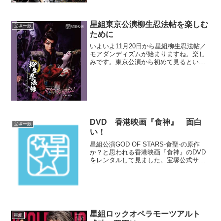
ね。あまじくん、鈴蘭でも子供時...
星組東京公演柳生忍法帖を楽しむ
宝塚一般
ために
いよいよ11月20日から星組柳生忍法帖／
モアダンディズムが始まりますね。楽し
みです。東京公演から初めて見るという
人も多いと思いますのでその楽しみ方を
書いてみたいと思います。ネタバレ満載
ですので初見で楽しみたい方はスルーさ
れたほうがいいです。...
DVD 香港映画『食神』 面白
宝塚一般
い！
星組公演GOD OF STARS-食聖-の原作
か？と思われる香港映画『食神』のDVD
をレンタルして見ました。宝塚公式サイ
トの解説そのまま同じストーリーではあ
りませんが全体的な話の構成は原作とい
っていいほど似てますね。オーム・シャ
ンティ・オー...
星組ロックオペラモーツアルト
星組