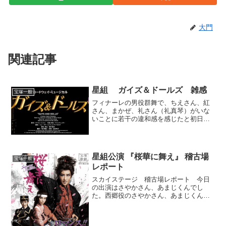
大門
関連記事
星組 ガイズ＆ドールズ 雑感
宝塚一般
フィナーレの男役群舞で、ちえさん、紅
さん、まかぜ、礼さん（礼真琴）がいな
いことに若干の違和感を感じたと初日の
感想で書きました。ちえさん、まかぜは
当然なのでそこは新生星組で当たり前な
ので過去がどうこう言うつもりは全くあ
りません。しかしやはり紅...
星組公演 『桜華に舞え』 稽古場
宝塚一般
レポート
スカイステージ 稽古場レポート 今日
の出演はさやかさん、あまじくんでし
た。西郷役のさやかさん、あまじくんは
その西郷の末弟ということでの出演か
な。普段メディアに出ない頑張ってる若
手が登場してくれるのは嬉しいですよ