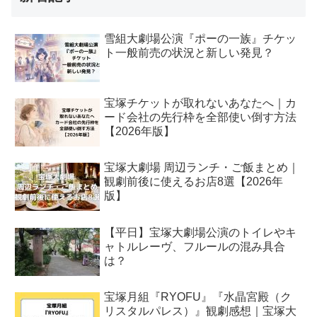
雪組大劇場公演『ポーの一族』チケッ
ト一般前売の状況と新しい発見？
宝塚チケットが取れないあなたへ｜カ
ード会社の先行枠を全部使い倒す方法
【2026年版】
宝塚大劇場 周辺ランチ・ご飯まとめ｜
観劇前後に使えるお店8選【2026年
版】
【平日】宝塚大劇場公演のトイレやキ
ャトルレーヴ、フルールの混み具合
は？
宝塚月組『RYOFU』『水晶宮殿（ク
リスタルパレス）』観劇感想｜宝塚大