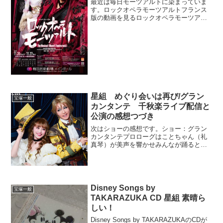
最近は毎日モーツアルトに染まっていま
す。ロックオペラモーツアルトフランス
版の動画を見るロックオペラモーツアル
ト日本版のCDを聴くモーツアルト関連の
書籍を読み漁るモーツアルトの名曲を
BGMに星組新トップコンビことなこのお
披露目公演ロックオペラ...
星組 めぐり会いは再び/グラン
宝塚一般
カンタンテ 千秋楽ライブ配信と
公演の感想つづき
次はショーの感想です。ショー：グラン
カンタンテプロローグはことちゃん（礼
真琴）が美声を響かせみんなが踊るとい
う星組の定番。ことちゃん、この公演は
よく声が出てました。今までで最高では
ないでしょうか。やっぱりこの人の安定
の歌声があるから安心して...
Disney Songs by
宝塚一般
TAKARAZUKA CD 星組 素晴ら
しい！
Disney Songs by TAKARAZUKAのCDが