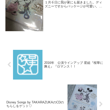
１月６日に我が家にも届きました。ディ
ズニーですからパッケージが可愛い。そ
してレコーディング・メイキングDVDと
CDのセットのデラックス版を買いまし
た。早速聞いて、そしてDVDを見た...
2016年 公演ラインアップ 星組『桜華に
舞え』『ロマンス！！
Disney Songs by TAKARAZUKAのCDの
ちらしをゲット♡