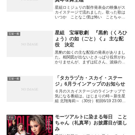
星組ロミジュリの製作発表会の映像がス
カイステージで流れました。歌った歌は
いつか ことなこ僕は怖い ことちゃん
エメ ことなこ歌についてはまずまず文
句ないのではないでしょうか。製作発表
というと歌えてない人がほとんどです。
星組 宝塚歌劇 『黒豹（くろひ
宝塚一般
しかしこの２人は十分声も...
ょう）の如（ごと）く』 主な配
役 決定
黒豹の如くの主な配役の発表がありまし
た。相関図が出ないとさっぱり役所がわ
かりませんが、まずは紅さん、波線の上
に名前が載りました。おめでとうござい
ます！そして我が贔屓の礼真琴、ことち
ゃんは「マルセリーノ・フェデリコ」早
「タカラヅカ・スカイ・ステー
宝塚一般
速ネットで検索するも、ず...
ジ」6月ラインアップのお知らせ
６月のスカイステージのラインナップで
気になる番組は。はじまりの時～新生星
組 北翔海莉～（30分）初回6/19 23:00星
組新トップスター・北翔海莉がお披露目
作品となる星組全国ツアー公演『大海
賊』『Amour それは･･･』の初日を迎え
モーツアルトに染まる毎日 こと
星組
るま...
ちゃん（礼真琴）お披露目が楽し
み