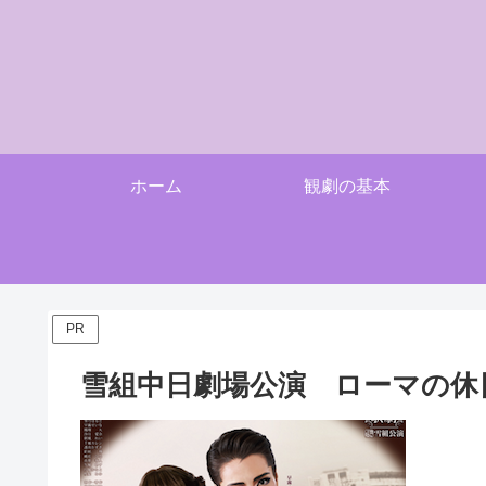
ホーム
観劇の基本
PR
雪組中日劇場公演 ローマの休日