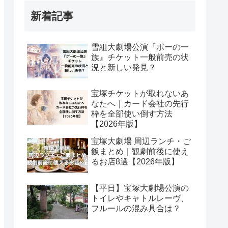
新着記事
雪組大劇場公演『ポーの一
族』チケット一般前売の状
況と新しい発見？
宝塚チケットが取れないあ
なたへ｜カード会社の先行
枠を全部使い倒す方法
【2026年版】
宝塚大劇場 周辺ランチ・ご
飯まとめ｜観劇前後に使え
るお店8選【2026年版】
【平日】宝塚大劇場公演の
トイレやキャトルレーヴ、
フルールの混み具合は？