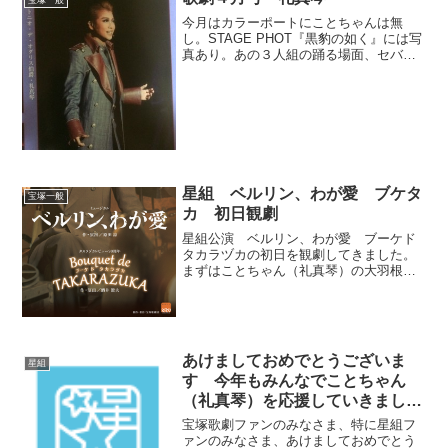
宝塚一般
今月はカラーポートにことちゃんは無
し。STAGE PHOT『黒豹の如く』には写
真あり。あの３人組の踊る場面、セバス
チャンの行動を怪しむ場面。それからシ
ョーの３組のデュエダンは後姿でよく見
えない、、続きはこちら
星組 ベルリン、わが愛 ブケタ
宝塚一般
カ 初日観劇
星組公演 ベルリン、わが愛 ブーケド
タカラヅカの初日を観劇してきました。
まずはことちゃん（礼真琴）の大羽根を
見れて感動しました。いつも通り無理し
て遠征した理由の一番がこれを見ること
ですから。今の星組での立ち位置を考え
れば当然予想できたことな...
あけましておめでとうございま
星組
す 今年もみんなでことちゃん
（礼真琴）を応援していきましょ
う
宝塚歌劇ファンのみなさま、特に星組フ
ァンのみなさま、あけましておめでとう