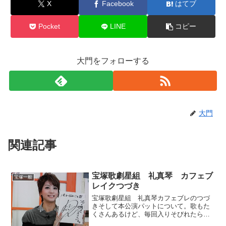
X
Facebook
はてブ
Pocket
LINE
コピー
大門をフォローする
大門
関連記事
宝塚歌劇星組 礼真琴 カフェブ
宝塚一般
レイクつづき
宝塚歌劇星組 礼真琴カフェブレのつづ
きそして本公演パットについて。歌もた
くさんあるけど、毎回入りそびれたらど
うしようと勇気がいりました。ことちゃ