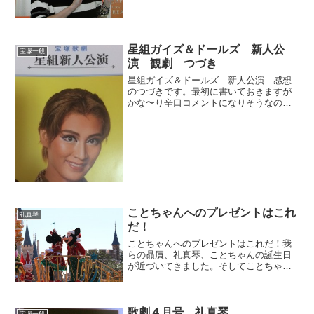
んでもやっぱり緊張するんだ。「ハーモ
ニカちゃんと吹いているんですか」「は
い吹いてますよ」「とって...
星組ガイズ＆ドールズ 新人公
宝塚一般
演 観劇 つづき
星組ガイズ＆ドールズ 新人公演 感想
のつづきです。最初に書いておきますが
かな〜り辛口コメントになりそうなので
いい感想を期待している方は読まないほ
うがいいかもしれません。まあやちゃん
この人、新公のアルヴィラやキャッチミ
ーのモデル役以来気になっ...
ことちゃんへのプレゼントはこれ
礼真琴
だ！
ことちゃんへのプレゼントはこれだ！我
らの贔屓、礼真琴、ことちゃんの誕生日
が近づいてきました。そしてことちゃん
はミッキーが大好き。となれば、ことち
ゃんへの誕生日プレゼントはミッキーの
写真だ。ということで、先日行ってまい
りました、ディズニーラン...
歌劇４月号 礼真琴