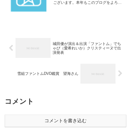
ございます。本年もこのブログをよろし
くお願いします。そしてことちゃん（礼
真琴）となこちゃん（舞空瞳）を中心と
した新生星組を全力で応援していきまし
ょう！さて正月元旦という...
城田優が演出＆出演「ファントム」でち
ゃぴ（愛希れいか）クリスティーヌで出
演発表
雪組ファントムDVD鑑賞 望海さん
コメント
コメントを書き込む