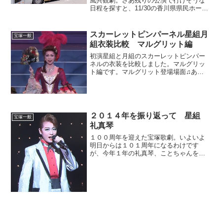
風共観劇。さあ残りの公演で行けそうな
日程を探すと、11/30の香川県県民ホー
ル。香川県？どこ？四国か。名古屋から
じゃとても行けそうもないな。でもとり
あえず検索すると新幹線＋JRで行けそう
スカーレットピンパーネル星組月
宝塚一般
だ。しかし交通費は...
組衣装比較 マルグリット編
初演星組と月組のスカーレットピンパー
ネルの衣装を比較しました。マルグリッ
ト編です。マルグリット登場場面♫あな
たを見つめると♫忘れましょう仮面舞踏
会マリーの家ひとかけらの勇気ラストシ
ーンマルグリットは全く同じ衣装がある
ように思います。♫あなた...
２０１４年を振り返って 星組
宝塚一般
礼真琴
１００周年を迎えた宝塚歌劇。いよいよ
明日からは１０１周年になるわけです
が、今年１年の礼真琴、ことちゃんを振
り返ってみたいと思います。研６になっ
たことちゃん、２０１４年は今までで一
番充実していた、そしてたいへんな１年
だったのではないかと思いま...