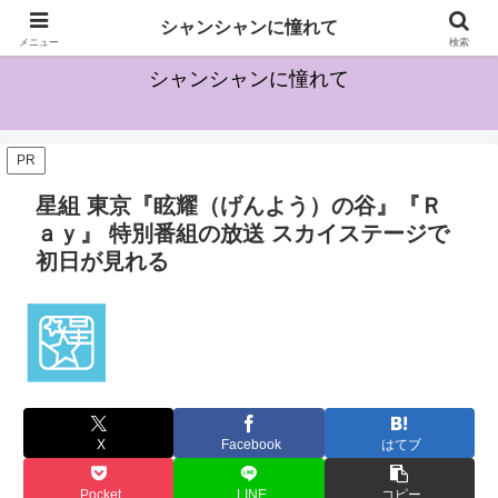
宝塚に興味を持ち始めた方のためになる情報を発信していきます
シャンシャンに憧れて
メニュー
検索
シャンシャンに憧れて
PR
星組 東京『眩耀（げんよう）の谷』『Ｒ
ａｙ』 特別番組の放送 スカイステージで
初日が見れる
X
Facebook
はてブ
Pocket
LINE
コピー