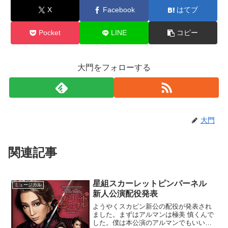
X
Facebook
はてブ
Pocket
LINE
コピー
大門をフォローする
大門
関連記事
星組スカーレットピンパーネル
ミュージカル
新人公演配役発表
ようやくスカピン新公の配役が発表され
ました。まずはアルマンは極美 慎くんで
した。僕は本公演のアルマンでもいいと