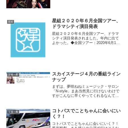
思っていたので新公ではありますがアル
マンに選ばれてよかった。そろそろどん
どん下級生を抜擢していかないといけま
せんね。マリーはほのか...
星組２０２０年６月全国ツアー、
星組
ドラマシティ演目発表
星組２０２０年６月全国ツアー、ドラマ
シティ演目発表されました。年内に出て
よかった。◆全国ツアー：2020年6月12
日（金～7月1日（水）グランステージ
『エル・アルコン－鷹－』～青池保子原
作「エル・アルコン－鷹－」「七つの海
七つの空」より～原...
スカイステージ４月の番組ライン
宝塚一般
ナップ
まずは、夢咲ねねミュージック・サロン
「N-style」まあ当然見に行けないわけで
すがこんなに早くやってくれるなんて最
高です。礼真琴、ことちゃんとねねちゃ
んの絡みはあるのでしょうか。真っ先に
思い浮かぶのはナポレオンのジョセフィ
コトバスでことちゃんに会いにい
宝塚一般
ーヌとウジェーヌ...
く？！
コトバスでことちゃんに会いにいく？！