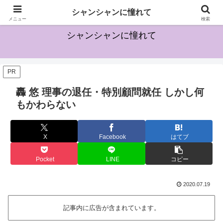
宝塚に興味を持ち始めた方のためになる情報を発信していきます
シャンシャンに憧れて
メニュー
検索
シャンシャンに憧れて
PR
轟 悠 理事の退任・特別顧問就任 しかし何
もかわらない
X
Facebook
はてブ
Pocket
LINE
コピー
2020.07.19
記事内に広告が含まれています。