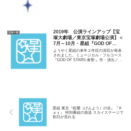
テ開局14周年記念特別番組』放...
2019年 公演ラインアップ【宝
宝塚一般
塚大劇場／東京宝塚劇場公演】＜
7月～10月・星組『GOD OF
STARS-食聖-』『Éclair
ようやく星組の来年２作目の演目が発表
Brillant』＞
されました。ミュージカル・フルコース
『GOD OF STARS-食聖-』作・演出／小
柳 奈穂子スペース・レビュー・ファンタ
ジア『Éclair Brillant（エクレール ブリア
ン）』作・演出／酒井 澄夫...
星組 東京『眩耀（げんよう）の谷』『Ｒ
ａｙ』 特別番組の放送 スカイステージで
初日が見れる