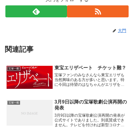
大門
関連記事
東宝エリザベート チケット難？
宝塚一般
宝塚ファンのみなさんなら東宝エリザも
当然興味のある方が多いと思います。特
に今回は待望のはなちゃんがエリザをや
りますからね。礼真琴、ことちゃんと同
じぐらいに応援している僕としてはとて
も楽しみなのですが、まだまだ先だと思
3月9日以降の宝塚歌劇公演再開の
宝塚一般
っていたらもうすぐなので...
発表
3月9日以降の宝塚歌劇公演再開の発表が
公式サイトでありました。到底賛成でき
ません。テレビを付ければ新型コロナウ
イルスの話題ばかりの毎日。今日はどこ