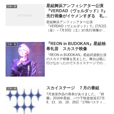
で何人感染が確認されたと連日報道され
ています。政府からイベント自粛のお願
星組舞浜アンフィシアター公演
宝塚一般
いがあって宝塚の公演が...
『VERDAD（ヴェルダッド）!!』
先行画像がイケメンすぎる 礼真
琴
星組舞浜アンフィシアター公演
『VERDAD（ヴェルダッド）!!』(7月2日
（金）～7月10日（土）)の先行画像が今
日４月１９日に公式に公開されました。
ことちゃん、どんどんイケメンになりま
すね〜〜。あごがシュッとしてるのはい
『REON in BUDOKAN』星組柚
宝塚一般
いけど、あんまり尖...
希礼音 スカステ映像
『REON in BUDOKAN』星組武道館公演
のスカステ映像を見ました。舞台は観に
行けなかったのでスカイステージでの映
像を見ての感想です。実際見てないので
ほんとうのよさは全く感じられてないと
思いますが、そのへんはご勘弁を。この
コンサートが...
スカイステージ ７月の番組
宝塚一般
7月放送作品の発表がありました。『鈴
蘭』2016年星組、バウ千秋楽放送日7月
9、13、16、18、28日『1789バスティー
ユの恋人たち』2015年月組東京千秋楽放
送日7月10、14、17、19、25日『スカス