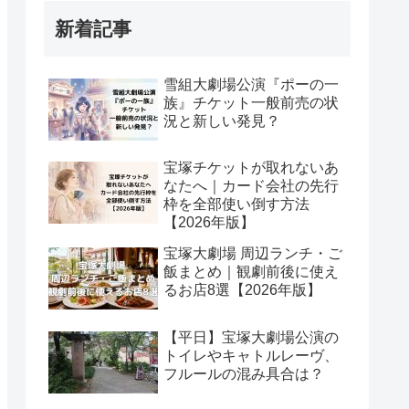
新着記事
雪組大劇場公演『ポーの一
族』チケット一般前売の状
況と新しい発見？
宝塚チケットが取れないあ
なたへ｜カード会社の先行
枠を全部使い倒す方法
【2026年版】
宝塚大劇場 周辺ランチ・ご
飯まとめ｜観劇前後に使え
るお店8選【2026年版】
【平日】宝塚大劇場公演の
トイレやキャトルレーヴ、
フルールの混み具合は？