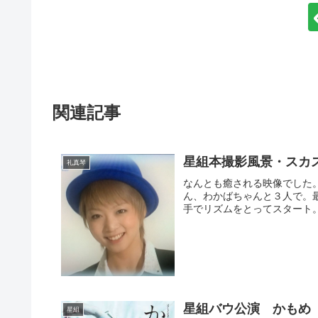
関連記事
星組本撮影風景・スカ
礼真琴
なんとも癒される映像でした
ん、わかばちゃんと３人で。
手でリズムをとってスタート。
星組バウ公演 かもめ
星組