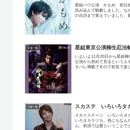
星組バウ公演 かもめ 初日
読み込んで観劇しました。な
の台詞まで覚えていました。最
星組東京公演柳生忍法
宝塚一般
いよいよ11月20日から星組
公演から初めて見るという人
タバレ満載ですので初見で楽し
スカステ いろいろタ
宝塚一般
スカイステージ いろいろタ
いろタカラヅカ。色にちなん
ム。初演では愛ということでど