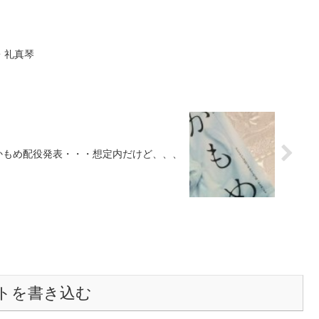
・礼真琴
かもめ配役発表・・・想定内だけど、、、
トを書き込む