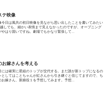
ステ映像
像今日は風共の初日映像を見ながら思い出したことを書いてみたい
ラ越しでも、細かい表情まで見えなかったのですが、オープニング
やはり固いですね。劇場でもかなり緊張して...
のお嫁さんを考える
月には確実に星組のトップが交代する。まだ誰が新トップになるの
ンとしてはことちゃんが紅さんから引き継ぐと信じてますので、ち
お嫁さん、新娘役１を予想してみます。予想...