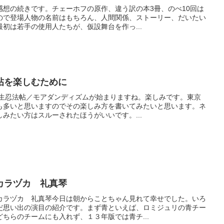
感想の続きです。チェーホフの原作、違う訳の本3冊、のべ10回は
ので登場人物の名前はもちろん、人間関係、ストーリー、だいたい
初は若手の使用人たちが、仮設舞台を作っ...
帖を楽しむために
柳生忍法帖／モアダンディズムが始まりますね。楽しみです。東京
も多いと思いますのでその楽しみ方を書いてみたいと思います。ネ
みたい方はスルーされたほうがいいです。...
カラヅカ 礼真琴
カラヅカ 礼真琴今日は朝からことちゃん見れて幸せでした。いろ
だ思い出の演目の紹介です。まず青といえば、ロミジュリの青チー
ちらのチームにも入れず、１３年版では青チ...