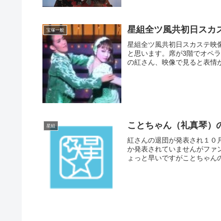
星組全ツ風共初日スカ
宝塚一般
星組全ツ風共初日スカステ映
と思います。席が3階でオペ
の紅さん、映像で見ると表情が
ことちゃん（礼真琴）
星組
紅さんの退団が発表され１０
か発表されていませんがファ
ょっと早いですがことちゃんの