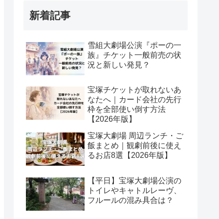
新着記事
雪組大劇場公演『ポーの一
族』チケット一般前売の状
況と新しい発見？
宝塚チケットが取れないあ
なたへ｜カード会社の先行
枠を全部使い倒す方法
【2026年版】
宝塚大劇場 周辺ランチ・ご
飯まとめ｜観劇前後に使え
るお店8選【2026年版】
【平日】宝塚大劇場公演の
トイレやキャトルレーヴ、
フルールの混み具合は？