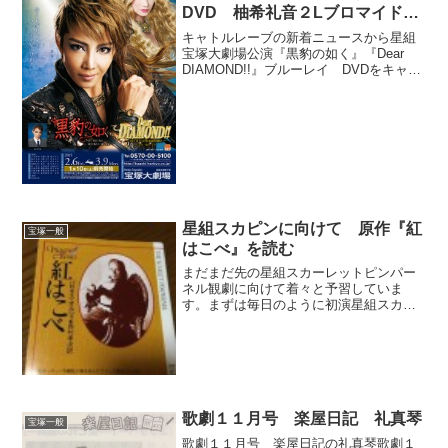
DVD 柚希礼音２Lブロマイドプ
レゼントキャンペーン
キャトルレーブの新着ニュースから星組
宝塚大劇場公演『黒豹の如く』『Dear
DIAMOND!!』ブルーレイ DVDをキャト
ルレーヴ各店でご購入されたお客様に先
着順にて非売品柚希礼音２Lブロマイドを
プレゼントいたします。（数量限定）発
売は4月...
星組スカピンに向けて 原作『紅
宝塚一般
はこべ』を読む
まだまだ先の星組スカーレットピンパー
ネル観劇に向けて着々と予習していま
す。まずは毎日のように初演星組スカピ
ンのDVDを見てますが、先日原作の『紅
はこべ』の文庫本を購入し読み終わりま
した。１回さっと読んだだけですがとり
あえず感想を思いつくまま...
歌劇１１月号 楽屋日記 礼真琴
宝塚一般
歌劇１１月号 楽屋日記の礼真琴歌劇１