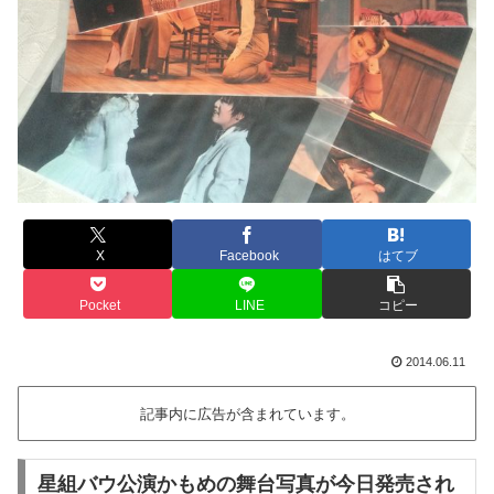
X
Facebook
はてブ
Pocket
LINE
コピー
2014.06.11
記事内に広告が含まれています。
星組バウ公演かもめの舞台写真が今日発売され