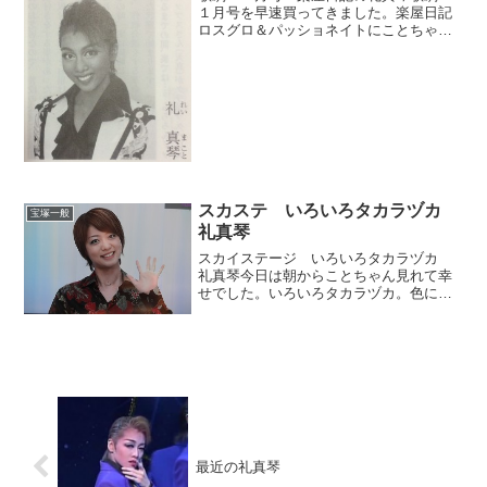
１月号を早速買ってきました。楽屋日記
ロスグロ＆パッショネイトにことちゃん
登場。裏話が面白い。☆プレゼントロス
グロのミリオネアという曲中に３組のカ
ップルが愛のプレゼントを渡すシーン。
プレゼントの箱に書かれた...
スカステ いろいろタカラヅカ
宝塚一般
礼真琴
スカイステージ いろいろタカラヅカ
礼真琴今日は朝からことちゃん見れて幸
せでした。いろいろタカラヅカ。色にち
なんだ思い出の演目の紹介です。まず青
といえば、ロミジュリの青チーム。初演
では愛ということでどちらのチームにも
入れず、１３年版では青チ...
最近の礼真琴