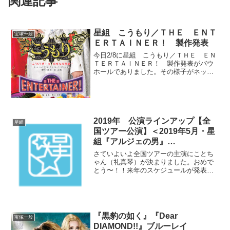
関連記事
星組 こうもり／ＴＨＥ ＥＮＴ
宝塚一般
ＥＲＴＡＩＮＥＲ！ 製作発表
今日2/8に星組 こうもり／ＴＨＥ ＥＮ
ＴＥＲＴＡＩＮＥＲ！ 製作発表がバウ
ホールでありました。その様子がネット
のニュースに載っています。スポーツ報
知スポニチこれによると『２０１３年に
同じくオペレッタの宝塚版「メリー・ウ
ィドウ」に主演した北...
2019年 公演ラインアップ【全
星組
国ツアー公演】＜2019年5月・星
組『アルジェの男』
『ESTRELLAS ～星たち～』＞
さていよいよ全国ツアーの主演にことち
主演 礼真琴
ゃん（礼真琴）が決まりました。おめで
とう〜！！来年のスケジュールが発表さ
れたときからこの別箱の振り分けがどう
なるのか、全ツか東上か、ファンならみ
んな気になっていましたよね。僕として
はどちらでもよかったので...
『黒豹の如く』『Dear
宝塚一般
DIAMOND!!』ブルーレイ