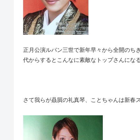
正月公演ルパン三世で新年早々から全開のち
代からするとこんなに素敵なトップさんにな
さて我らが贔屓の礼真琴、ことちゃんは新春