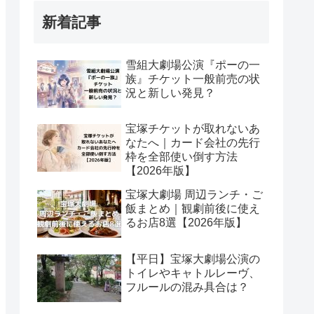
新着記事
雪組大劇場公演『ポーの一
族』チケット一般前売の状
況と新しい発見？
宝塚チケットが取れないあ
なたへ｜カード会社の先行
枠を全部使い倒す方法
【2026年版】
宝塚大劇場 周辺ランチ・ご
飯まとめ｜観劇前後に使え
るお店8選【2026年版】
【平日】宝塚大劇場公演の
トイレやキャトルレーヴ、
フルールの混み具合は？