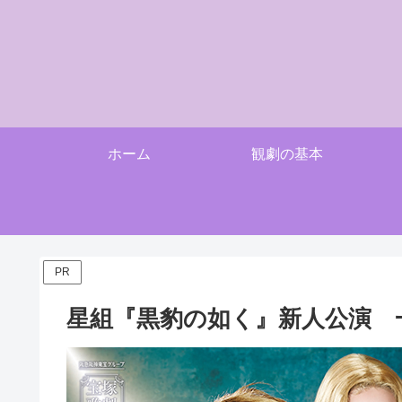
ホーム
観劇の基本
PR
星組『黒豹の如く』新人公演 