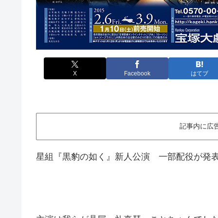
X
Facebook
はてブ
記事内に広
星組『黒豹の如く』新人公演 一部配役が発