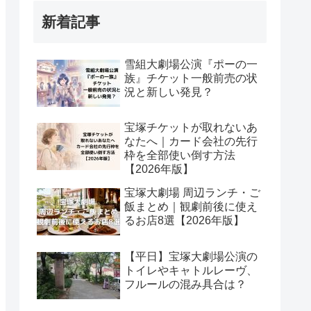
新着記事
雪組大劇場公演『ポーの一
族』チケット一般前売の状
況と新しい発見？
宝塚チケットが取れないあ
なたへ｜カード会社の先行
枠を全部使い倒す方法
【2026年版】
宝塚大劇場 周辺ランチ・ご
飯まとめ｜観劇前後に使え
るお店8選【2026年版】
【平日】宝塚大劇場公演の
トイレやキャトルレーヴ、
フルールの混み具合は？